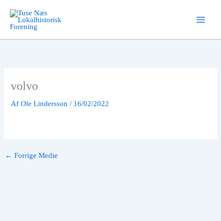
Gå
til
indholdet
volvo
Af
Ole Lindersson
/
16/02/2022
←
Forrige Medie