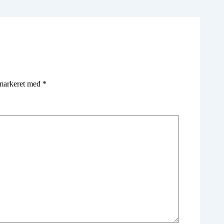
 markeret med
*