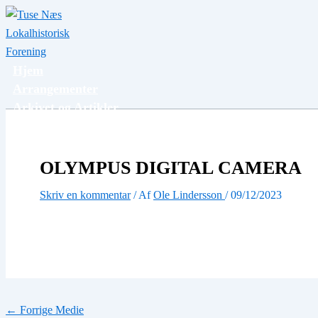
Gå
Navn*
Email*
til
indholdet
Hjem
Arrangementer
Arkivet og Artikler
Billeder
Om foreningen
Bilv medlem
OLYMPUS DIGITAL CAMERA
Bestyrelsen og kontakt
Skriv en kommentar
/ Af
Ole Lindersson
/
09/12/2023
←
Forrige Medie