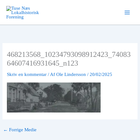
Gå
til
indholdet
468213568_10234793098912423_74083
64607416931645_n123
Skriv en kommentar
/ Af
Ole Lindersson
/
20/02/2025
←
Forrige Medie