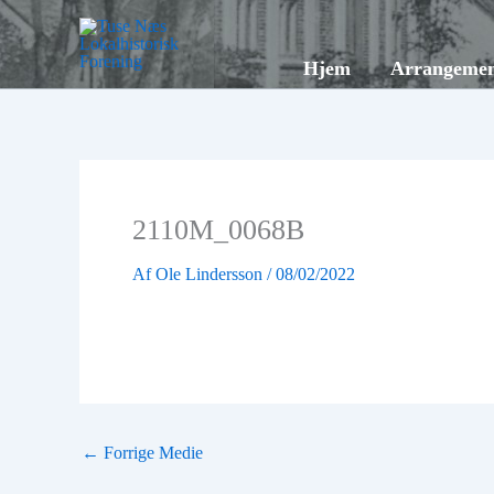
Gå
til
Hjem
Arrangemen
indholdet
2110M_0068B
Af
Ole Lindersson
/
08/02/2022
←
Forrige Medie